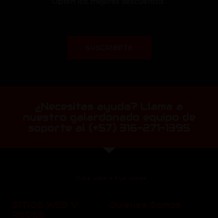
Opten los mejores descuentos
SUSCRIBETE
¿Necesitas ayuda? Llama a
nuestro galardonado equipo de
soporte al (+57) 316-271-1395
Dale vida a tus ideas
SITIOS WEB Y
Quienes Somos
REDES