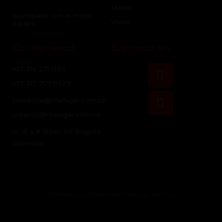
Misión
Suscribase con el mejor
Vision
Equipo
Contáctanos
Síguenos en
Facebook
Instagra
+57-316 271 1395
+57-312 707 9929
comercial@thelugar.com.co
creativo@thelugar.com.co
Cr 10 a # 180a - 06 Bogotá,
Colombia
diseñado y publicado por thelugar.com.co