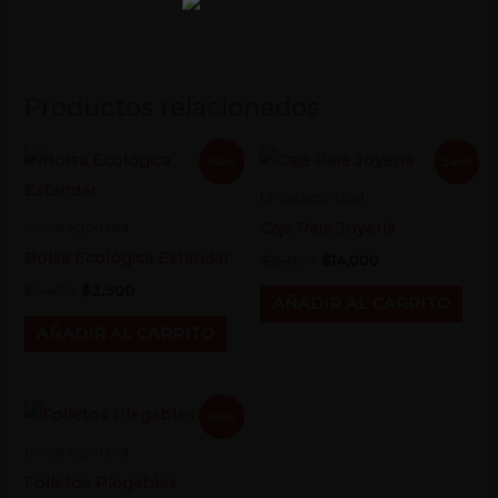
Productos relacionados
Original
Current
Original
Current
Sale!
Sale!
price
price
price
price
was:
is:
was:
is:
Uncategorized
$3,400.
$2,900.
$15,000.
$14,000.
Caja Para Joyería
Uncategorized
Bolsa Ecológica Estandar
$
15,000
$
14,000
$
3,400
$
2,900
AÑADIR AL CARRITO
AÑADIR AL CARRITO
Original
Current
Sale!
price
price
was:
is:
Uncategorized
$700.
$600.
Folletos Plegables